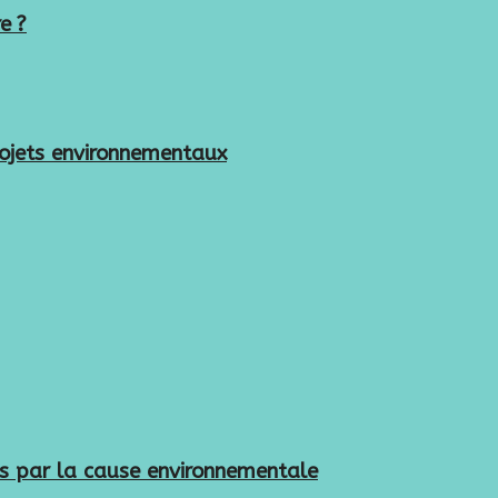
e ?
rojets environnementaux
es par la cause environnementale